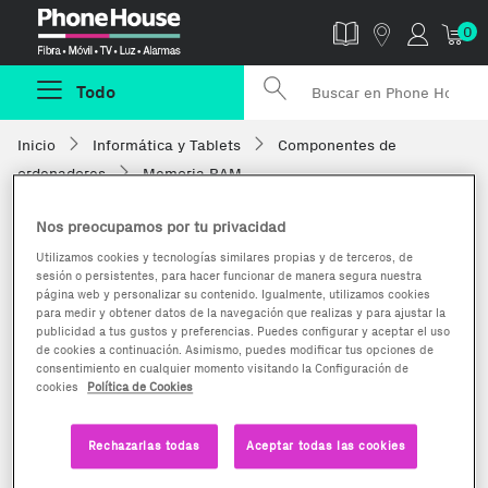
Phonehouse
0
Todo
Inicio
Informática y Tablets
Componentes de
ordenadores
Memoria RAM
Nos preocupamos por tu privacidad
Utilizamos cookies y tecnologías similares propias y de terceros, de
sesión o persistentes, para hacer funcionar de manera segura nuestra
página web y personalizar su contenido. Igualmente, utilizamos cookies
para medir y obtener datos de la navegación que realizas y para ajustar la
publicidad a tus gustos y preferencias. Puedes configurar y aceptar el uso
de cookies a continuación. Asimismo, puedes modificar tus opciones de
consentimiento en cualquier momento visitando la Configuración de
cookies
Política de Cookies
Rechazarlas todas
Aceptar todas las cookies