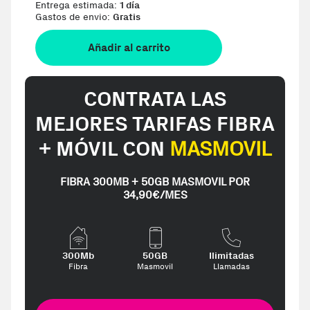
Entrega estimada:
1 día
Gastos de envio:
Gratis
Añadir al carrito
CONTRATA LAS
MEJORES TARIFAS FIBRA
+ MÓVIL CON
MASMOVIL
FIBRA 300MB + 50GB MASMOVIL POR
34,90€/MES
300Mb
50GB
Ilimitadas
Fibra
Masmovil
Llamadas