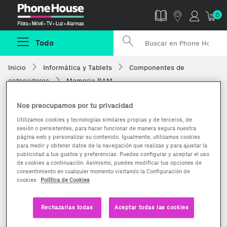
Phonehouse
0
Todo
Inicio
Informática y Tablets
Componentes de
ordenadores
Memoria RAM
Nos preocupamos por tu privacidad
Utilizamos cookies y tecnologías similares propias y de terceros, de
sesión o persistentes, para hacer funcionar de manera segura nuestra
página web y personalizar su contenido. Igualmente, utilizamos cookies
para medir y obtener datos de la navegación que realizas y para ajustar la
publicidad a tus gustos y preferencias. Puedes configurar y aceptar el uso
de cookies a continuación. Asimismo, puedes modificar tus opciones de
consentimiento en cualquier momento visitando la Configuración de
cookies
Política de Cookies
Rechazarlas todas
Aceptar todas las cookies