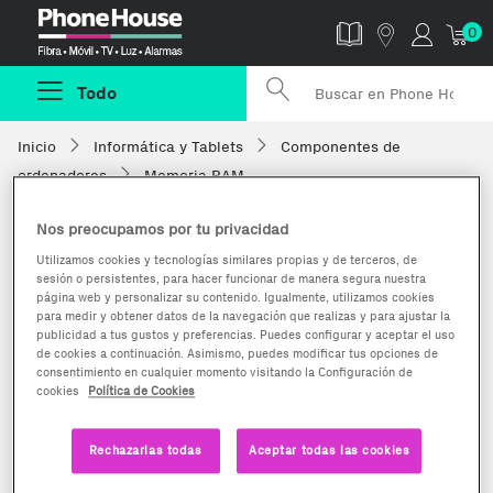
Phonehouse
0
Todo
Inicio
Informática y Tablets
Componentes de
ordenadores
Memoria RAM
Nos preocupamos por tu privacidad
Utilizamos cookies y tecnologías similares propias y de terceros, de
sesión o persistentes, para hacer funcionar de manera segura nuestra
página web y personalizar su contenido. Igualmente, utilizamos cookies
para medir y obtener datos de la navegación que realizas y para ajustar la
publicidad a tus gustos y preferencias. Puedes configurar y aceptar el uso
de cookies a continuación. Asimismo, puedes modificar tus opciones de
consentimiento en cualquier momento visitando la Configuración de
cookies
Política de Cookies
Rechazarlas todas
Aceptar todas las cookies