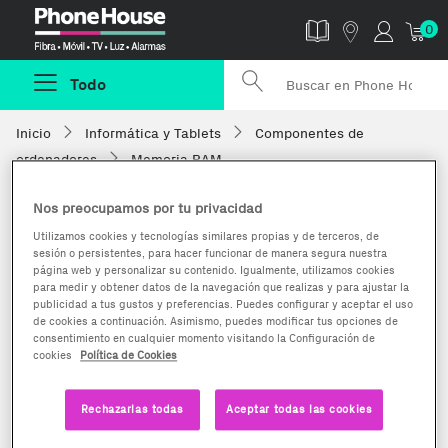
Phonehouse
0
Todo
Inicio
Informática y Tablets
Componentes de
ordenadores
Memoria RAM
Nos preocupamos por tu privacidad
Utilizamos cookies y tecnologías similares propias y de terceros, de
sesión o persistentes, para hacer funcionar de manera segura nuestra
página web y personalizar su contenido. Igualmente, utilizamos cookies
para medir y obtener datos de la navegación que realizas y para ajustar la
publicidad a tus gustos y preferencias. Puedes configurar y aceptar el uso
de cookies a continuación. Asimismo, puedes modificar tus opciones de
consentimiento en cualquier momento visitando la Configuración de
cookies
Política de Cookies
Rechazarlas todas
Aceptar todas las cookies