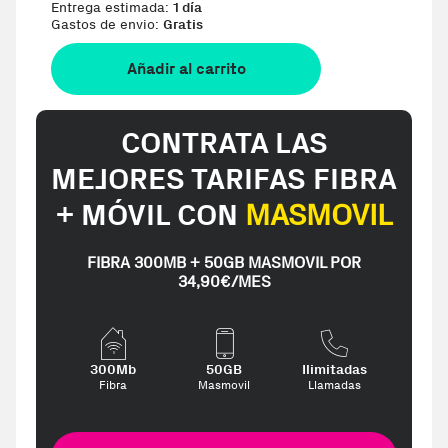
Entrega estimada:
1 día
Gastos de envio:
Gratis
Añadir al carrito
CONTRATA LAS
MEJORES TARIFAS FIBRA
+ MÓVIL CON
MASMOVIL
FIBRA 300MB + 50GB MASMOVIL POR
34,90€/MES
300Mb
50GB
Ilimitadas
Fibra
Masmovil
Llamadas