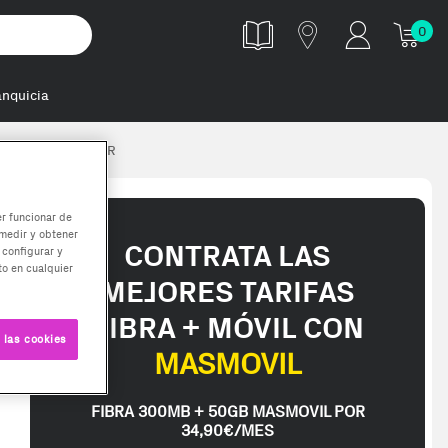
0
anquicia
 GB 1 x 16 GB DDR
er funcionar de
medir y obtener
CONTRATA LAS
 configurar y
o en cualquier
MEJORES TARIFAS
FIBRA + MÓVIL CON
 las cookies
MASMOVIL
FIBRA 300MB + 50GB MASMOVIL POR
34,90€/MES