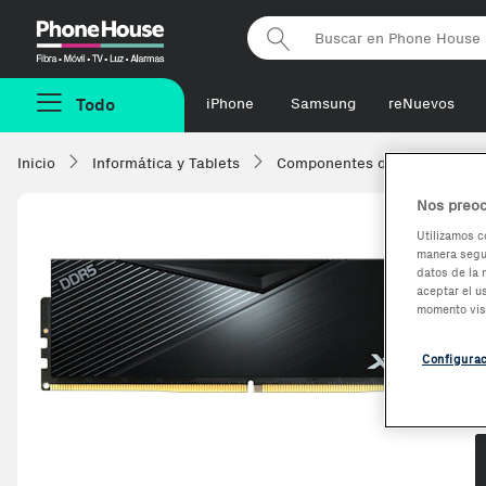
Phonehouse
Todo
iPhone
Samsung
reNuevos
Inicio
Informática y Tablets
Componentes de ordenadore
Nos preoc
Utilizamos c
manera segur
datos de la 
aceptar el u
momento vis
Configura
O