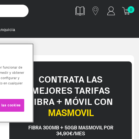
0
anquicia
ura
er funcionar de
medir y obtener
CONTRATA LAS
 configurar y
o en cualquier
MEJORES TARIFAS
FIBRA + MÓVIL CON
 las cookies
MASMOVIL
FIBRA 300MB + 50GB MASMOVIL POR
34,90€/MES