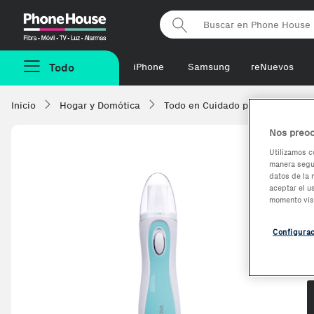
Phonehouse
Todo
iPhone
Samsung
reNuevos
Inicio
Hogar y Domótica
Todo en Cuidado personal
C
Nos preoc
Utilizamos c
manera segur
datos de la 
aceptar el u
momento vis
Configura
O