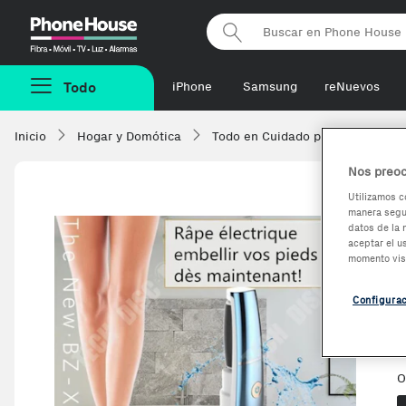
Phonehouse
Todo
iPhone
Samsung
reNuevos
Inicio
Hogar y Domótica
Todo en Cuidado personal
C
Nos preoc
Utilizamos c
manera segur
datos de la 
aceptar el u
momento vis
Configura
O