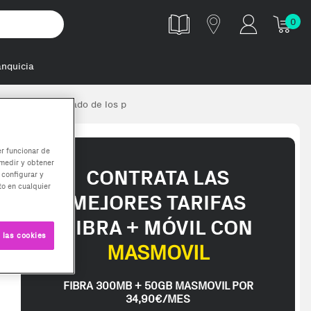
0
anquicia
 eléctrico cuidado de los p
er funcionar de
medir y obtener
CONTRATA LAS
 configurar y
o en cualquier
MEJORES TARIFAS
FIBRA + MÓVIL CON
 las cookies
MASMOVIL
FIBRA 300MB + 50GB MASMOVIL POR
34,90€/MES