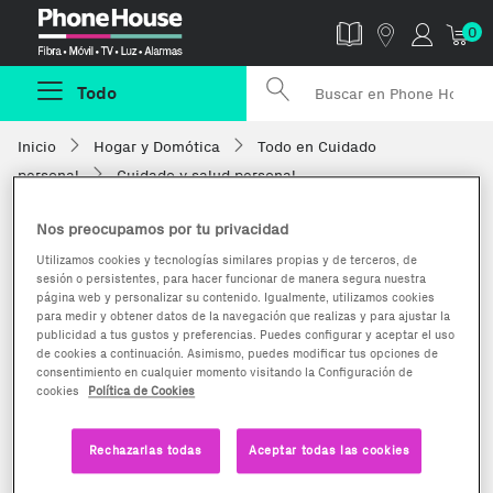
Phonehouse
0
Todo
Inicio
Hogar y Domótica
Todo en Cuidado
personal
Cuidado y salud personal
Nos preocupamos por tu privacidad
Utilizamos cookies y tecnologías similares propias y de terceros, de
sesión o persistentes, para hacer funcionar de manera segura nuestra
página web y personalizar su contenido. Igualmente, utilizamos cookies
para medir y obtener datos de la navegación que realizas y para ajustar la
publicidad a tus gustos y preferencias. Puedes configurar y aceptar el uso
de cookies a continuación. Asimismo, puedes modificar tus opciones de
consentimiento en cualquier momento visitando la Configuración de
cookies
Política de Cookies
Rechazarlas todas
Aceptar todas las cookies