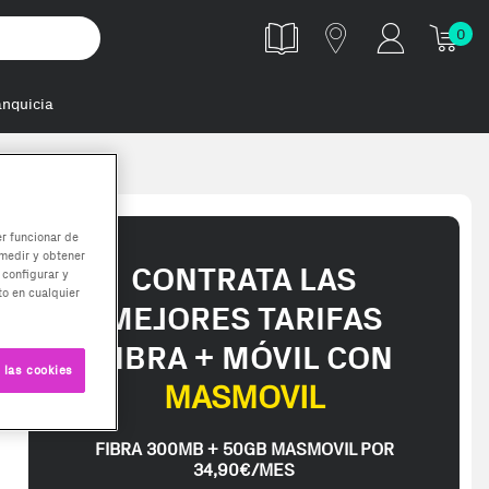
0
anquicia
a
er funcionar de
medir y obtener
CONTRATA LAS
 configurar y
o en cualquier
MEJORES TARIFAS
FIBRA + MÓVIL CON
 las cookies
MASMOVIL
FIBRA 300MB + 50GB MASMOVIL POR
34,90€/MES