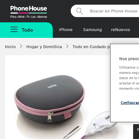
Phonehouse
Todo
iPhone
Samsung
reNuevos
Inicio
Hogar y Domótica
Todo en Cuidado personal
C
Nos preoc
Utilizamos c
manera segur
P
datos de la 
aceptar el u
m
momento vis
Configura
Op