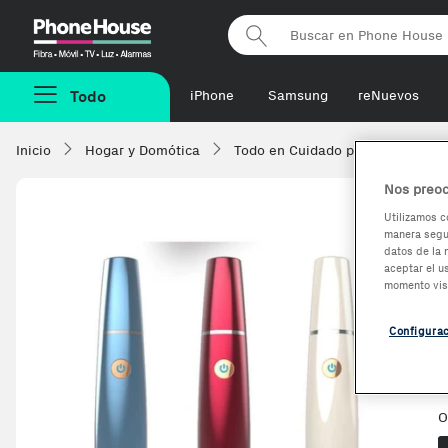
Phonehouse
Todo
iPhone
Samsung
reNuevos
Inicio
Hogar y Domótica
Todo en Cuidado personal
C
Nos preoc
Utilizamos c
manera segur
datos de la 
aceptar el u
momento vis
Configura
O