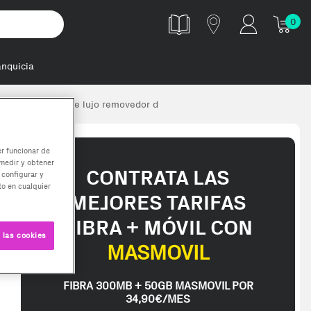
0
anquicia
o multifunción de lujo removedor d
er funcionar de
medir y obtener
CONTRATA LAS
 configurar y
o en cualquier
MEJORES TARIFAS
FIBRA + MÓVIL CON
 las cookies
MASMOVIL
FIBRA 300MB + 50GB MASMOVIL POR
34,90€/MES