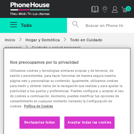
Phonehouse
0
Todo
Inicio
Hogar y Domótica
Todo en Cuidado
personal
Cuidado y salud personal
Nos preocupamos por tu privacidad
Utilizamos cookies y tecnologías similares propias y de terceros, de
sesión o persistentes, para hacer funcionar de manera segura nuestra
página web y personalizar su contenido. Igualmente, utilizamos cookies
para medir y obtener datos de la navegación que realizas y para ajustar la
publicidad a tus gustos y preferencias. Puedes configurar y aceptar el uso
de cookies a continuación. Asimismo, puedes modificar tus opciones de
consentimiento en cualquier momento visitando la Configuración de
cookies
Política de Cookies
Rechazarlas todas
Aceptar todas las cookies