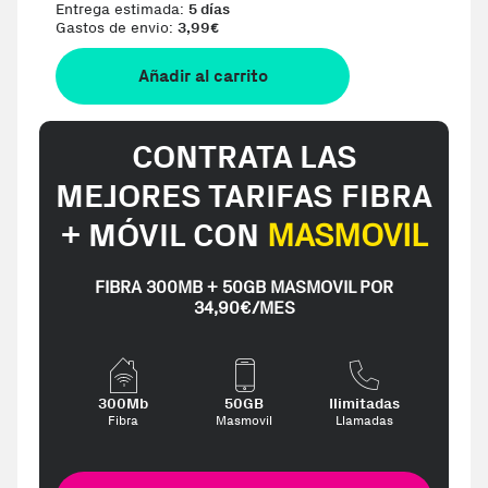
Entrega estimada:
5 días
Gastos de envio:
3,99
€
Añadir al carrito
CONTRATA LAS
MEJORES TARIFAS FIBRA
+ MÓVIL CON
MASMOVIL
FIBRA 300MB + 50GB MASMOVIL POR
34,90€/MES
300Mb
50GB
Ilimitadas
Fibra
Masmovil
Llamadas