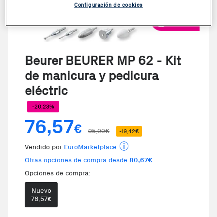
Configuración de cookies
VER VIDEO
Beurer BEURER MP 62 - Kit
de manicura y pedicura
eléctric
-20,23%
76,57
€
95,99€
-19,42€
Vendido por
EuroMarketplace
Otras opciones de compra desde
80,67€
Opciones de compra:
Nuevo
76,57
€