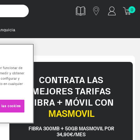
0
anquicia
0 y E40
er funcionar de
medir y obtener
CONTRATA LAS
 configurar y
o en cualquier
MEJORES TARIFAS
FIBRA + MÓVIL CON
 las cookies
MASMOVIL
FIBRA 300MB + 50GB MASMOVIL POR
34,90€/MES