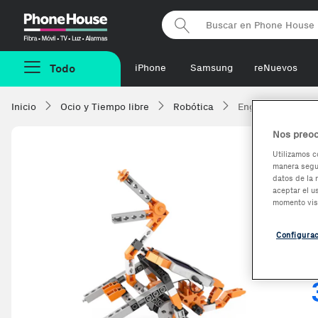
Phonehouse
Todo
iPhone
Samsung
reNuevos
Inicio
Ocio y Tiempo libre
Robótica
Engino Toys Engi
Nos preoc
Utilizamos c
manera segur
datos de la 
aceptar el u
momento vis
Configura