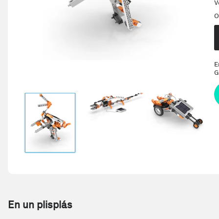
V
O
E
G
En un plisplás