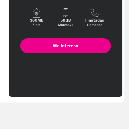
pped in 2-3 working days. Delivery times (3-10 days) might be delayed 
300Mb
50GB
Ilimitadas
Fibra
Masmovil
Llamadas
Me interesa