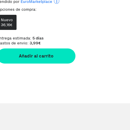
endido por
EuroMarketplace
pciones de compra:
Envía desde:
Francia
Nuevo
Comentario del vendedor:
Orders are shi
36,16
€
ntrega estimada:
5 días
astos de envio:
3,99
€
Añadir al carrito