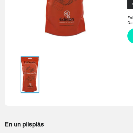
En
Ga
En un plisplás