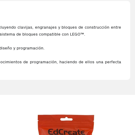
luyendo clavijas, engranajes y bloques de construcción entre
ro sistema de bloques compatible con LEGO™.
 diseño y programación.
nocimientos de programación, haciendo de ellos una perfecta
ha o a la izquierda utilizando códigos de barras y mandos a