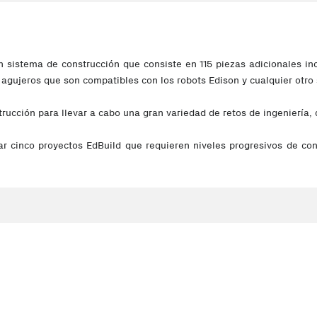
 sistema de construcción que consiste en 115 piezas adicionales inc
 agujeros que son compatibles con los robots Edison y cualquier ot
rucción para llevar a cabo una gran variedad de retos de ingeniería,
r cinco proyectos EdBuild que requieren niveles progresivos de co
nk básico y el EdTank completo con cañón de gomas elásticas.
gramar para conducir hacia delante, hacia atrás y girar a la derec
trola el disparo del cañón de gomas elásticas.