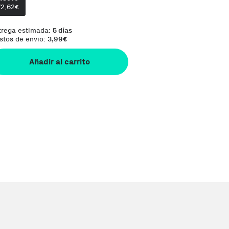
72,62
€
trega estimada:
5 días
stos de envio:
3,99
€
Añadir al carrito