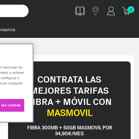
0
anquicia
er funcionar de
medir y obtener
CONTRATA LAS
 configurar y
o en cualquier
MEJORES TARIFAS
FIBRA + MÓVIL CON
 las cookies
MASMOVIL
FIBRA 300MB + 50GB MASMOVIL POR
34,90€/MES
ed in 2-3 working days. Delivery times (3-10 days) might be delayed d