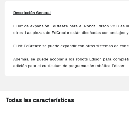
Descripción General
El kit de expansión
EdCreate
para el Robot Edison V2.0 es un
otros. Las piezas de
EdCreate
están diseñadas con anclajes y
El kit
EdCreate
se puede expandir con otros sistemas de const
Además, se puede acoplar a los robots Edison para completa
adición para el currículum de programación robótica Edison:
EdTank:
El EdTank es en realidad dos construcciones en una. El EdTa
Todas las características
El EdTank básico necesita un robot Edison que se puede pro
distancia de TV o DVD.
El EdTank completo necesita un segundo robot Edison que con