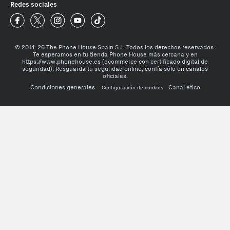
Redes sociales
Phone House Facebook
Phone House Twitter
Phone House Instagram
Phone House Youtube
Phone House TikTok
© 2014-26 The Phone House Spain S.L. Todos los derechos reservados.
Te esperamos en tu tienda Phone House más cercana y en
https://www.phonehouse.es (ecommerce con certificado digital de
seguridad). Resguarda tu seguridad online, confía sólo en canales
oficiales.
Condiciones generales
Canal ético
Configuración de cookies