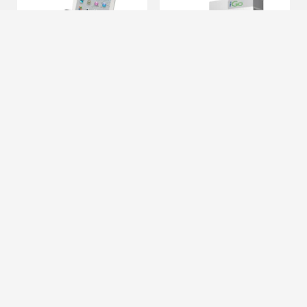
Logitech Tablet
ME! Starter Kit iPad
Keyboard para iPad
2
27,17
9,26
€
€
32,60€
9,45€
Otras ofertas desde
Otras ofertas desde
27,17
9,26
€
€
Coste + 1€
Coste + 1€
Cierra
Ordenado por
Limpiar