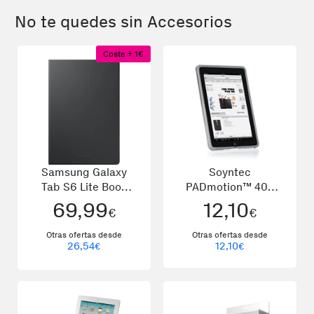
No te quedes sin Accesorios
Coste + 1€
Samsung Galaxy
Soyntec
Tab S6 Lite Book
PADmotion™ 400
Cover Gris
Dark Grey
69,99
12,10
€
€
Otras ofertas desde
Otras ofertas desde
26,54
12,10
€
€