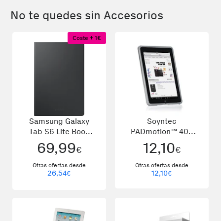
No te quedes sin Accesorios
Coste + 1€
Samsung Galaxy
Soyntec
Tab S6 Lite Book
PADmotion™ 400
Cover Gris
Dark Grey
69,99
12,10
€
€
Otras ofertas desde
Otras ofertas desde
26,54
12,10
€
€