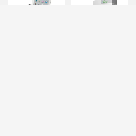
Logitech Tablet
ME! Starter Kit iPad
Keyboard para iPad
2
27,17
9,26
€
€
32,60€
9,45€
Otras ofertas desde
Otras ofertas desde
27,17
9,26
€
€
Coste + 1€
Coste + 1€
Cierra
Ordenado por
Limpiar