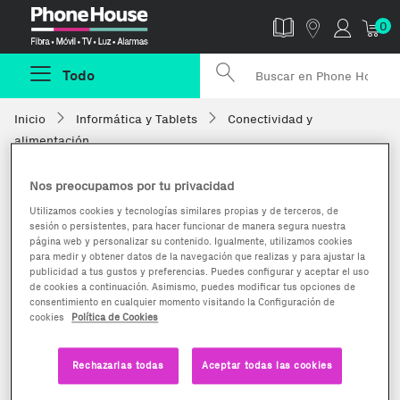
Phonehouse
0
Todo
Inicio
Informática y Tablets
Conectividad y
alimentación
Nos preocupamos por tu privacidad
Utilizamos cookies y tecnologías similares propias y de terceros, de
sesión o persistentes, para hacer funcionar de manera segura nuestra
página web y personalizar su contenido. Igualmente, utilizamos cookies
para medir y obtener datos de la navegación que realizas y para ajustar la
publicidad a tus gustos y preferencias. Puedes configurar y aceptar el uso
de cookies a continuación. Asimismo, puedes modificar tus opciones de
consentimiento en cualquier momento visitando la Configuración de
cookies
Política de Cookies
Rechazarlas todas
Aceptar todas las cookies