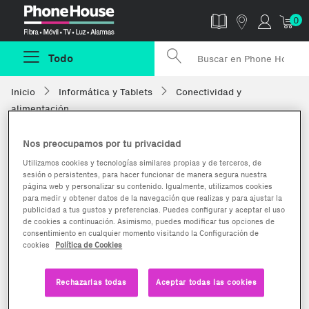
Phonehouse
0
Todo
Inicio
Informática y Tablets
Conectividad y
alimentación
Nos preocupamos por tu privacidad
Utilizamos cookies y tecnologías similares propias y de terceros, de
sesión o persistentes, para hacer funcionar de manera segura nuestra
página web y personalizar su contenido. Igualmente, utilizamos cookies
para medir y obtener datos de la navegación que realizas y para ajustar la
publicidad a tus gustos y preferencias. Puedes configurar y aceptar el uso
de cookies a continuación. Asimismo, puedes modificar tus opciones de
consentimiento en cualquier momento visitando la Configuración de
cookies
Política de Cookies
Rechazarlas todas
Aceptar todas las cookies