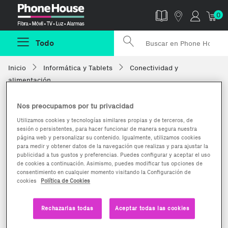
Phonehouse
0
Todo
Inicio
Informática y Tablets
Conectividad y
alimentación
Nos preocupamos por tu privacidad
Utilizamos cookies y tecnologías similares propias y de terceros, de
sesión o persistentes, para hacer funcionar de manera segura nuestra
página web y personalizar su contenido. Igualmente, utilizamos cookies
para medir y obtener datos de la navegación que realizas y para ajustar la
publicidad a tus gustos y preferencias. Puedes configurar y aceptar el uso
de cookies a continuación. Asimismo, puedes modificar tus opciones de
consentimiento en cualquier momento visitando la Configuración de
cookies
Política de Cookies
Rechazarlas todas
Aceptar todas las cookies