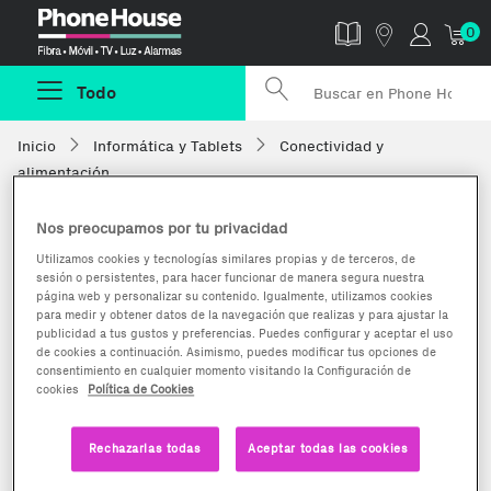
Phonehouse
0
Todo
Inicio
Informática y Tablets
Conectividad y
alimentación
Nos preocupamos por tu privacidad
Utilizamos cookies y tecnologías similares propias y de terceros, de
sesión o persistentes, para hacer funcionar de manera segura nuestra
página web y personalizar su contenido. Igualmente, utilizamos cookies
para medir y obtener datos de la navegación que realizas y para ajustar la
publicidad a tus gustos y preferencias. Puedes configurar y aceptar el uso
de cookies a continuación. Asimismo, puedes modificar tus opciones de
consentimiento en cualquier momento visitando la Configuración de
cookies
Política de Cookies
Rechazarlas todas
Aceptar todas las cookies