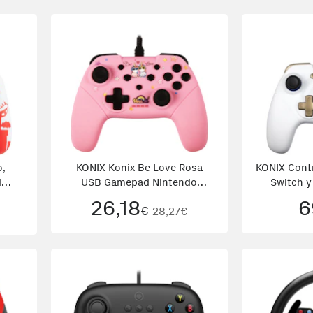
o,
KONIX Konix Be Love Rosa
KONIX Contr
d
USB Gamepad Nintendo
Switch y 
Switch, Ni
26,18
6
€
28,27€