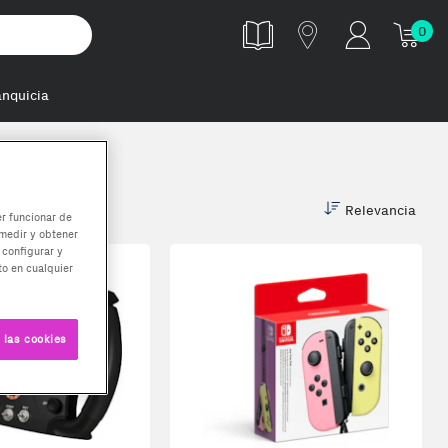
0
anquicia
Relevancia
er funcionar de
medir y obtener
 configurar y
o en cualquier
 las cookies