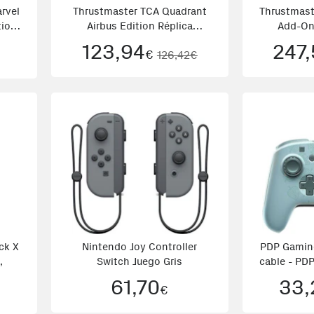
rvel
Thrustmaster TCA Quadrant
Thrustmaste
tion
Airbus Edition Réplica
Add-On
o
Ergonómica del Azul
123,94
247,
€
126,42€
on 3
ck X
Nintendo Joy Controller
PDP Gamin
,
Switch Juego Gris
cable - PDP
61,70
33,
€