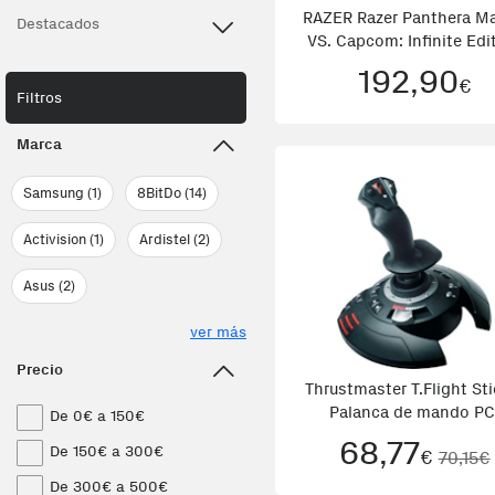
RAZER Razer Panthera Ma
Destacados
VS. Capcom: Infinite Edi
Panel de mandos tip
192,90
€
máquina recreativa
Filtros
PlayStation 4,Playstati
Multicolor
Marca
Samsung (1)
8BitDo (14)
Activision (1)
Ardistel (2)
Asus (2)
ver más
Precio
Thrustmaster T.Flight Sti
Palanca de mando PC
De 0€ a 150€
68,77
De 150€ a 300€
€
70,15€
De 300€ a 500€