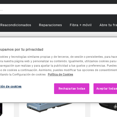
Reacondicionados
Reparaciones
Fibra + móvil
Abre tu fr
upamos por tu privacidad
ookies y tecnologías similares propias y de terceros, de sesión o persistentes, para hac
a nuestra página web y personalizar su contenido. Igualmente, utilizamos cookies para 
navegación que realizas y para ajustar la publicidad a tus gustos y preferencias. Puedes
so de cookies a continuación. Asimismo, puedes modificar tus opciones de consentimient
itando la Configuración de cookies
Política de Cookies
ción de cookies
Rechazarlas todas
Aceptar todas