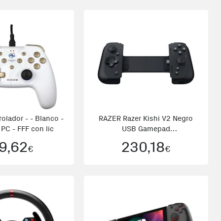
olador - - Blanco -
RAZER Razer Kishi V2 Negro
PC - FFF con lic
USB Gamepad
Analógico/Digital
9,62
230,18
€
€