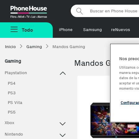
Phonehouse
Todo
iPhone
Samsung
reNuevos
Inicio
Gaming
Mandos Gaming
Nos preoc
Gaming
Mandos Gaming
Utilizamos c
Playstation
manera segur
datos de la 
PS4
aceptar el u
momento vis
PS3
PS Vita
Configura
PS5
Xbox
Nintendo