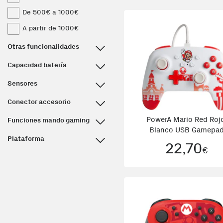
De 500€ a 1000€
A partir de 1000€
Otras funcionalidades
Capacidad batería
Sensores
Conector accesorio
PowerA Mario Red Roj
Funciones mando gaming
Blanco USB Gamepa
Plataforma
Nintendo
22,70
€