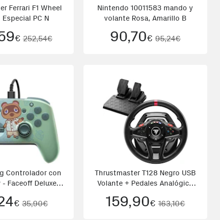
r Ferrari F1 Wheel
Nintendo 10011583 mando y
 Especial PC N
volante Rosa, Amarillo B
59
90,70
€
€
252,54€
95,24€
g Controlador con
Thrustmaster T128 Negro USB
 - Faceoff Deluxe -
Volante + Pedales Analógico
Ani
PC, Xbox, Xbox One
24
159,90
€
€
35,90€
163,10€