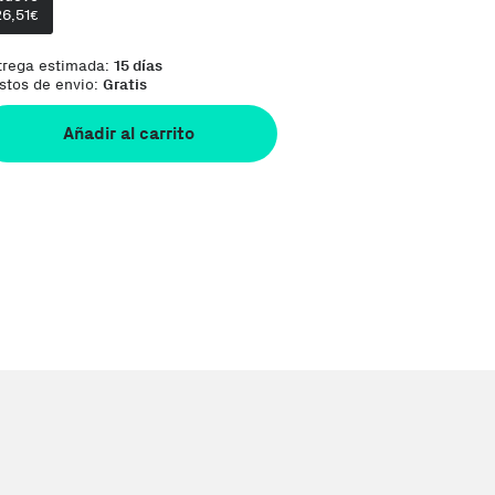
26,51
Te damos la oportunidad de elegir lo que
€
trega estimada:
15 días
stos de envio:
Gratis
Añadir al carrito