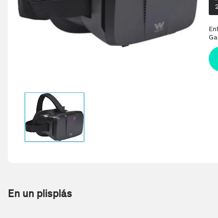
En
Ga
En un plisplás