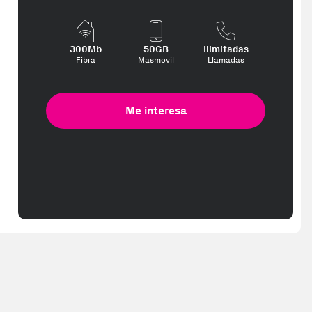
 más te interese, con los mejores precios. Gracias a nuestros vended
300Mb
50GB
Ilimitadas
Fibra
Masmovil
Llamadas
Me interesa