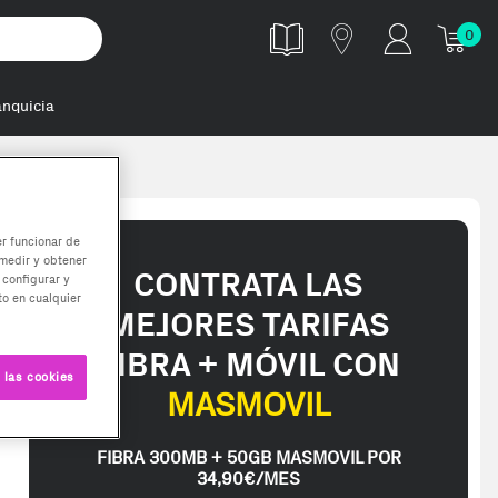
0
anquicia
er funcionar de
medir y obtener
CONTRATA LAS
 configurar y
o en cualquier
MEJORES TARIFAS
FIBRA + MÓVIL CON
 las cookies
MASMOVIL
FIBRA 300MB + 50GB MASMOVIL POR
34,90€/MES