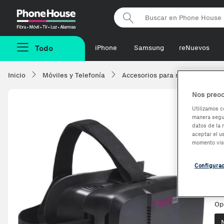
Phonehouse
Todo
iPhone
Samsung
reNuevos
Inicio
Móviles y Telefonía
Accesorios para móviles
W
Nos preoc
Utilizamos c
manera segur
W
datos de la 
aceptar el u
r
momento vis
Configura
Ve
Op