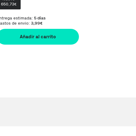
650,73
€
ntrega estimada:
5 días
astos de envio:
3,99
€
Añadir al carrito