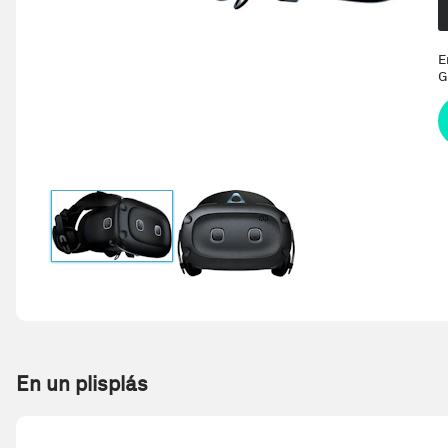
E
G
En un plisplás