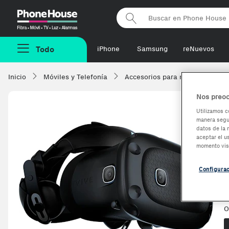
Phonehouse
Todo
iPhone
Samsung
reNuevos
Inicio
Móviles y Telefonía
Accesorios para móviles
H
Nos preoc
Utilizamos c
manera segur
datos de la 
aceptar el u
momento vis
Configura
V
O