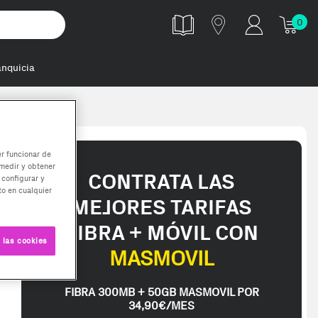
0
anquicia
er funcionar de
medir y obtener
CONTRATA LAS
 configurar y
o en cualquier
MEJORES TARIFAS
FIBRA + MÓVIL CON
 las cookies
MASMOVIL
FIBRA 300MB + 50GB MASMOVIL POR
34,90€/MES
pped in 2-3 working days. Delivery times (3-10 days) might be delayed 