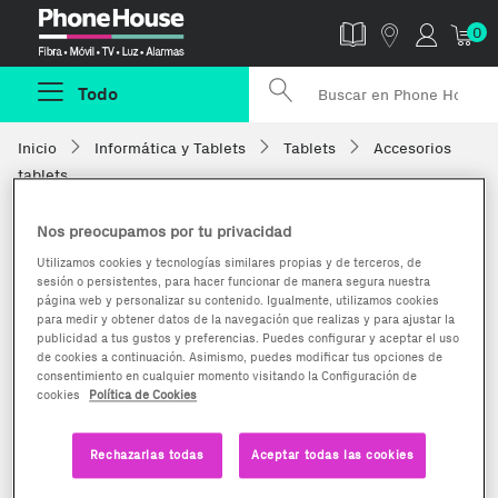
Phonehouse
0
Todo
Inicio
Informática y Tablets
Tablets
Accesorios
tablets
Nos preocupamos por tu privacidad
Utilizamos cookies y tecnologías similares propias y de terceros, de
sesión o persistentes, para hacer funcionar de manera segura nuestra
página web y personalizar su contenido. Igualmente, utilizamos cookies
para medir y obtener datos de la navegación que realizas y para ajustar la
publicidad a tus gustos y preferencias. Puedes configurar y aceptar el uso
de cookies a continuación. Asimismo, puedes modificar tus opciones de
consentimiento en cualquier momento visitando la Configuración de
cookies
Política de Cookies
Rechazarlas todas
Aceptar todas las cookies