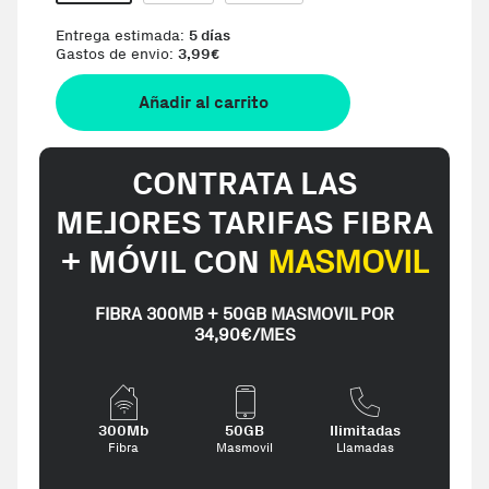
Entrega estimada:
5 días
Gastos de envio:
3,99
€
Añadir al carrito
CONTRATA LAS
MEJORES TARIFAS FIBRA
+ MÓVIL CON
MASMOVIL
FIBRA 300MB + 50GB MASMOVIL POR
34,90€/MES
300Mb
50GB
Ilimitadas
Fibra
Masmovil
Llamadas