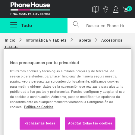
Phonehouse
0
Todo
Inicio
Informática y Tablets
Tablets
Accesorios
tablets
Nos preocupamos por tu privacidad
Utilizamos cookies y tecnologías similares propias y de terceros, de
sesión o persistentes, para hacer funcionar de manera segura nuestra
página web y personalizar su contenido. Igualmente, utilizamos cookies
para medir y obtener datos de la navegación que realizas y para ajustar la
publicidad a tus gustos y preferencias. Puedes configurar y aceptar el uso
de cookies a continuación. Asimismo, puedes modificar tus opciones de
consentimiento en cualquier momento visitando la Configuración de
cookies
Política de Cookies
Rechazarlas todas
Aceptar todas las cookies