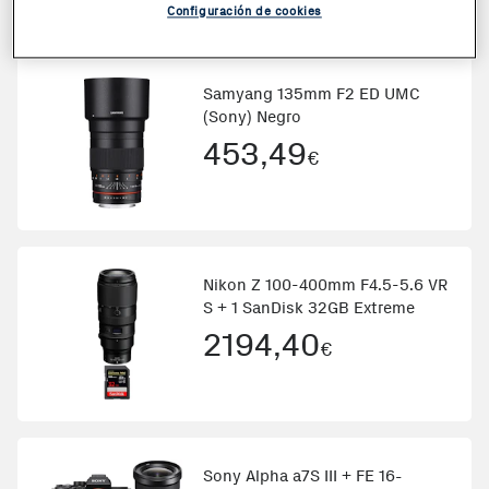
Configuración de cookies
Samyang 135mm F2 ED UMC
(Sony) Negro
453,49
€
Nikon Z 100-400mm F4.5-5.6 VR
S + 1 SanDisk 32GB Extreme
2194,40
€
Sony Alpha a7S III + FE 16-