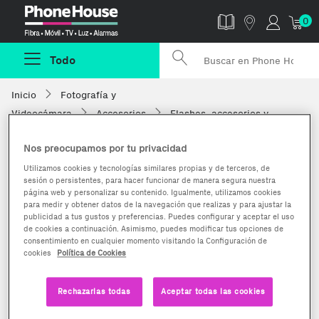
Phonehouse
0
Todo
Inicio
Fotografía y
Videocámara
Accesorios
Flashes, accesorios y
antorchas
Nos preocupamos por tu privacidad
Utilizamos cookies y tecnologías similares propias y de terceros, de
sesión o persistentes, para hacer funcionar de manera segura nuestra
página web y personalizar su contenido. Igualmente, utilizamos cookies
para medir y obtener datos de la navegación que realizas y para ajustar la
publicidad a tus gustos y preferencias. Puedes configurar y aceptar el uso
de cookies a continuación. Asimismo, puedes modificar tus opciones de
consentimiento en cualquier momento visitando la Configuración de
cookies
Política de Cookies
Rechazarlas todas
Aceptar todas las cookies