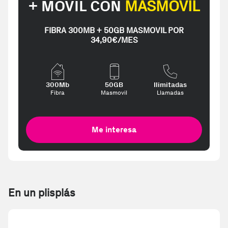
+ MÓVIL CON
MASMOVIL
FIBRA 300MB + 50GB MASMOVIL POR
34,90€/MES
300Mb
50GB
Ilimitadas
Fibra
Masmovil
Llamadas
Me interesa
En un plisplás