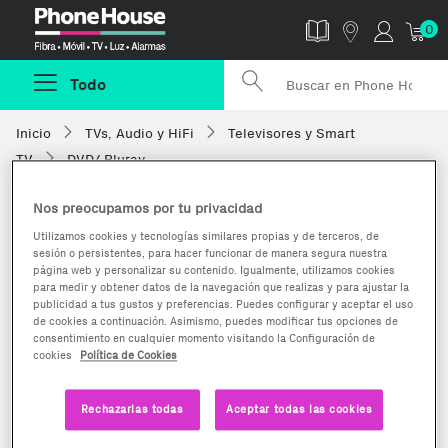
Phonehouse
0
Todo
Inicio
TVs, Audio y HiFi
Televisores y Smart
TV
DVD/ Bluray
Nos preocupamos por tu privacidad
Utilizamos cookies y tecnologías similares propias y de terceros, de
sesión o persistentes, para hacer funcionar de manera segura nuestra
página web y personalizar su contenido. Igualmente, utilizamos cookies
para medir y obtener datos de la navegación que realizas y para ajustar la
publicidad a tus gustos y preferencias. Puedes configurar y aceptar el uso
de cookies a continuación. Asimismo, puedes modificar tus opciones de
consentimiento en cualquier momento visitando la Configuración de
cookies
Política de Cookies
Rechazarlas todas
Aceptar todas las cookies