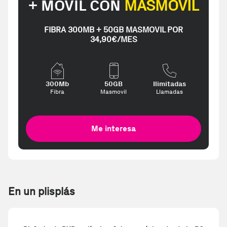
+ MÓVIL CON
MASMOVIL
FIBRA 300MB + 50GB MASMOVIL POR
34,90€/MES
300Mb
50GB
Ilimitadas
Fibra
Masmovil
Llamadas
Me interesa
En un plisplás