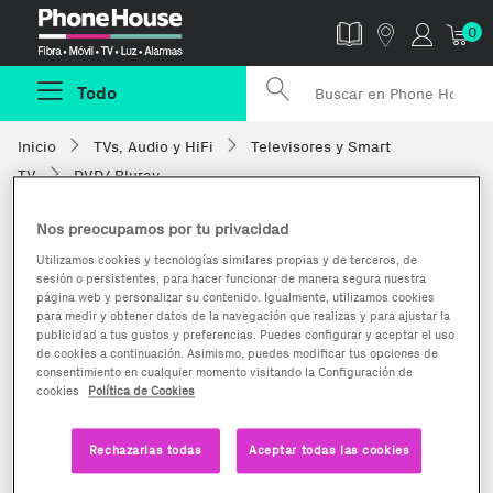
Phonehouse
0
Todo
Inicio
TVs, Audio y HiFi
Televisores y Smart
TV
DVD/ Bluray
Nos preocupamos por tu privacidad
Utilizamos cookies y tecnologías similares propias y de terceros, de
sesión o persistentes, para hacer funcionar de manera segura nuestra
página web y personalizar su contenido. Igualmente, utilizamos cookies
para medir y obtener datos de la navegación que realizas y para ajustar la
publicidad a tus gustos y preferencias. Puedes configurar y aceptar el uso
de cookies a continuación. Asimismo, puedes modificar tus opciones de
consentimiento en cualquier momento visitando la Configuración de
cookies
Política de Cookies
Rechazarlas todas
Aceptar todas las cookies