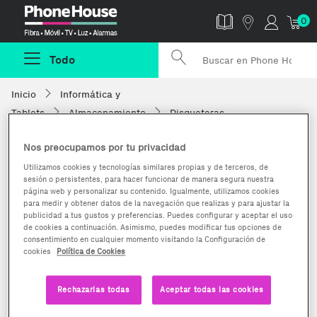
Phonehouse
0
Todo
Inicio
Informática y
Tablets
Almacenamiento
Disqueteras
Nos preocupamos por tu privacidad
Utilizamos cookies y tecnologías similares propias y de terceros, de
sesión o persistentes, para hacer funcionar de manera segura nuestra
página web y personalizar su contenido. Igualmente, utilizamos cookies
para medir y obtener datos de la navegación que realizas y para ajustar la
publicidad a tus gustos y preferencias. Puedes configurar y aceptar el uso
de cookies a continuación. Asimismo, puedes modificar tus opciones de
consentimiento en cualquier momento visitando la Configuración de
cookies
Política de Cookies
Rechazarlas todas
Aceptar todas las cookies