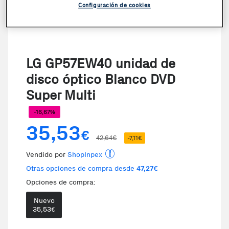
Configuración de cookies
LG GP57EW40 unidad de
disco óptico Blanco DVD
Super Multi
-16,67%
35,53
€
42,64€
-7,11€
Vendido por
ShopInpex
Otras opciones de compra desde
47,27€
Opciones de compra:
Nuevo
35,53
€