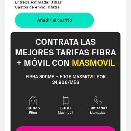
Entrega estimada:
3 días
Gastos de envio:
Gratis
Añadir al carrito
CONTRATA LAS
MEJORES TARIFAS FIBRA
+ MÓVIL CON
MASMOVIL
FIBRA 300MB + 50GB MASMOVIL POR
34,90€/MES
300Mb
50GB
Ilimitadas
Fibra
Masmovil
Llamadas