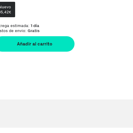
Te damos la oportunidad de elegir lo que más 
Nuevo
35,42
€
trega estimada:
1 día
stos de envio:
Gratis
Añadir al carrito