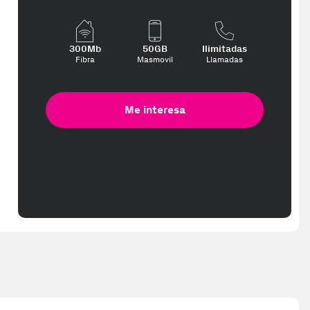
te interese, con los mejores precios. Gracias a nuestros vendedores 
300Mb
50GB
Ilimitadas
Fibra
Masmovil
Llamadas
Me interesa