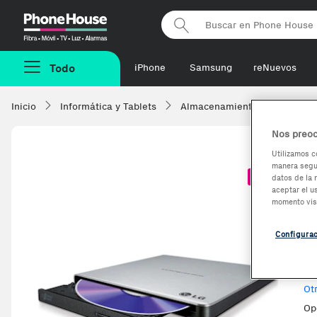
Phonehouse
Todo
iPhone
Samsung
reNuevos
Inicio
Informática y Tablets
Almacenamiento
Disquet
Nos preoc
Utilizamos c
manera segur
L
-8,26%
datos de la 
aceptar el u
ó
momento vis
Configura
Ve
Ot
Op