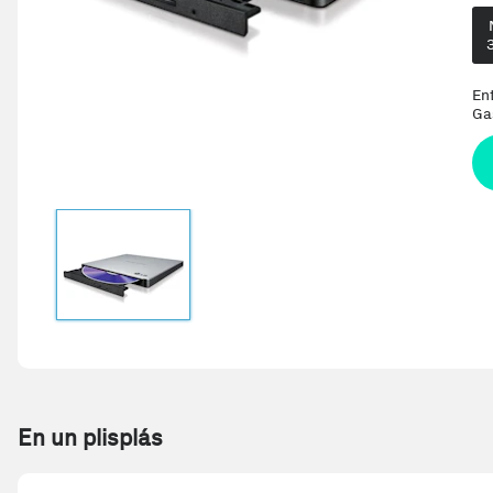
En
Ga
En un plisplás