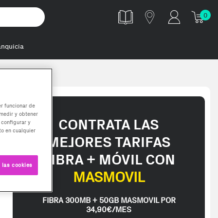
0
anquicia
er funcionar de
medir y obtener
CONTRATA LAS
 configurar y
o en cualquier
MEJORES TARIFAS
FIBRA + MÓVIL CON
 las cookies
MASMOVIL
FIBRA 300MB + 50GB MASMOVIL POR
34,90€/MES