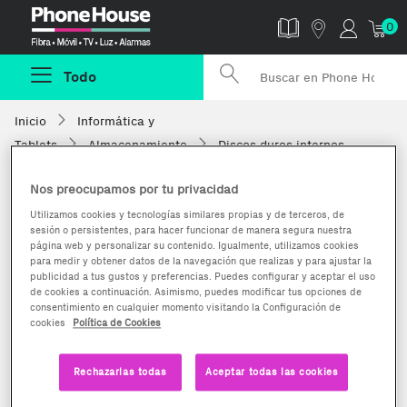
Phonehouse
0
Todo
Inicio
Informática y
Tablets
Almacenamiento
Discos duros internos
Nos preocupamos por tu privacidad
Utilizamos cookies y tecnologías similares propias y de terceros, de
sesión o persistentes, para hacer funcionar de manera segura nuestra
página web y personalizar su contenido. Igualmente, utilizamos cookies
para medir y obtener datos de la navegación que realizas y para ajustar la
publicidad a tus gustos y preferencias. Puedes configurar y aceptar el uso
de cookies a continuación. Asimismo, puedes modificar tus opciones de
consentimiento en cualquier momento visitando la Configuración de
cookies
Política de Cookies
Rechazarlas todas
Aceptar todas las cookies