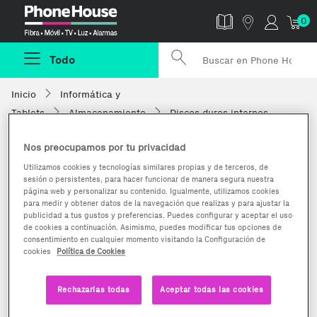
Phonehouse
0
Todo
Inicio
Informática y
Tablets
Almacenamiento
Discos duros internos
Nos preocupamos por tu privacidad
Utilizamos cookies y tecnologías similares propias y de terceros, de
sesión o persistentes, para hacer funcionar de manera segura nuestra
página web y personalizar su contenido. Igualmente, utilizamos cookies
para medir y obtener datos de la navegación que realizas y para ajustar la
publicidad a tus gustos y preferencias. Puedes configurar y aceptar el uso
de cookies a continuación. Asimismo, puedes modificar tus opciones de
consentimiento en cualquier momento visitando la Configuración de
cookies
Política de Cookies
Rechazarlas todas
Aceptar todas las cookies