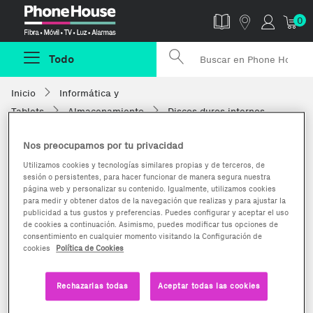
Phonehouse
0
Todo
Inicio
Informática y
Tablets
Almacenamiento
Discos duros internos
Nos preocupamos por tu privacidad
Utilizamos cookies y tecnologías similares propias y de terceros, de
sesión o persistentes, para hacer funcionar de manera segura nuestra
página web y personalizar su contenido. Igualmente, utilizamos cookies
para medir y obtener datos de la navegación que realizas y para ajustar la
publicidad a tus gustos y preferencias. Puedes configurar y aceptar el uso
de cookies a continuación. Asimismo, puedes modificar tus opciones de
consentimiento en cualquier momento visitando la Configuración de
cookies
Política de Cookies
Rechazarlas todas
Aceptar todas las cookies