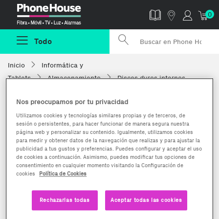
Phonehouse
0
Todo
Inicio
Informática y
Tablets
Almacenamiento
Discos duros internos
Nos preocupamos por tu privacidad
Utilizamos cookies y tecnologías similares propias y de terceros, de
sesión o persistentes, para hacer funcionar de manera segura nuestra
página web y personalizar su contenido. Igualmente, utilizamos cookies
para medir y obtener datos de la navegación que realizas y para ajustar la
publicidad a tus gustos y preferencias. Puedes configurar y aceptar el uso
de cookies a continuación. Asimismo, puedes modificar tus opciones de
consentimiento en cualquier momento visitando la Configuración de
cookies
Política de Cookies
Rechazarlas todas
Aceptar todas las cookies