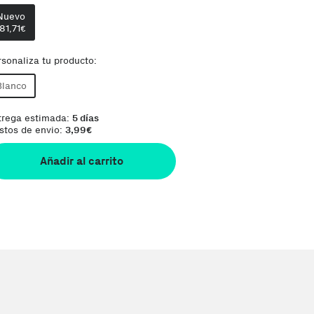
Nuevo
81,71
€
rsonaliza tu producto:
Blanco
trega estimada:
5 días
stos de envio:
3,99
€
Añadir al carrito