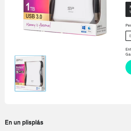
1
Pe
En
Ga
En un plisplás