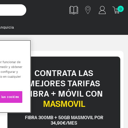
0
anquicia
er funcionar de
medir y obtener
CONTRATA LAS
 configurar y
o en cualquier
MEJORES TARIFAS
FIBRA + MÓVIL CON
 las cookies
MASMOVIL
FIBRA 300MB + 50GB MASMOVIL POR
34,90€/MES
ed in 2-3 working days. Delivery times (3-10 days) might be delayed d