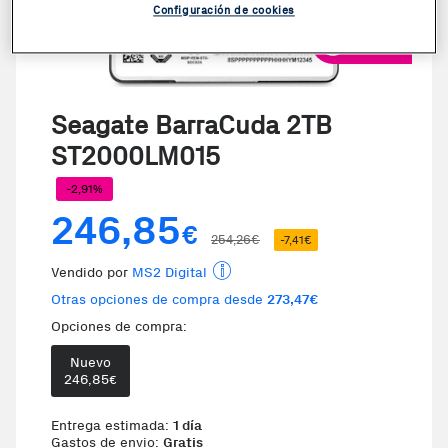
Configuración de cookies
VER VIDEO
Seagate BarraCuda 2TB
ST2000LM015
-2,91%
246,85
€
254,26€
-7,41€
Vendido por
MS2 Digital
Otras opciones de compra desde
273,47€
Opciones de compra:
Nuevo
Te damos la oportunidad de elegi
246,85
€
Entrega estimada:
1 día
Gastos de envio:
Gratis