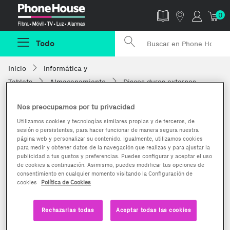
Phonehouse
0
Todo
Inicio
Informática y
Tablets
Almacenamiento
Discos duros externos
Nos preocupamos por tu privacidad
Utilizamos cookies y tecnologías similares propias y de terceros, de
sesión o persistentes, para hacer funcionar de manera segura nuestra
página web y personalizar su contenido. Igualmente, utilizamos cookies
para medir y obtener datos de la navegación que realizas y para ajustar la
publicidad a tus gustos y preferencias. Puedes configurar y aceptar el uso
de cookies a continuación. Asimismo, puedes modificar tus opciones de
consentimiento en cualquier momento visitando la Configuración de
cookies
Política de Cookies
Rechazarlas todas
Aceptar todas las cookies