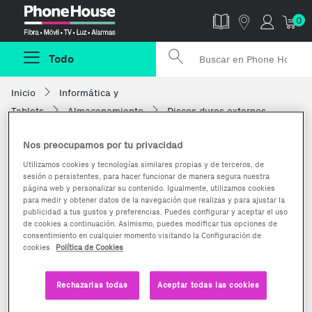
Phonehouse
0
Todo
Inicio
Informática y
Tablets
Almacenamiento
Discos duros externos
Nos preocupamos por tu privacidad
Utilizamos cookies y tecnologías similares propias y de terceros, de
sesión o persistentes, para hacer funcionar de manera segura nuestra
página web y personalizar su contenido. Igualmente, utilizamos cookies
para medir y obtener datos de la navegación que realizas y para ajustar la
publicidad a tus gustos y preferencias. Puedes configurar y aceptar el uso
de cookies a continuación. Asimismo, puedes modificar tus opciones de
consentimiento en cualquier momento visitando la Configuración de
cookies
Política de Cookies
Rechazarlas todas
Aceptar todas las cookies