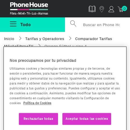
Phonehouse
0
Todo
Inicio
Tarifas y Operadores
Comparador Tarifas
Móvil+Fibra+TV
Orange Fútbol y cine 4
Nos preocupamos por tu privacidad
Utilizamos cookies y tecnologías similares propias y de terceros, de
sesión o persistentes, para hacer funcionar de manera segura nuestra
página web y personalizar su contenido. Igualmente, utilizamos cookies
para medir y obtener datos de la navegación que realizas y para ajustar la
publicidad a tus gustos y preferencias. Puedes configurar y aceptar el uso
de cookies a continuación. Asimismo, puedes modificar tus opciones de
consentimiento en cualquier momento visitando la Configuración de
cookies
Política de Cookies
Fútbol y cine 4
Rechazarlas todas
Aceptar todas las cookies