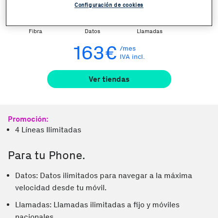
En un plisplás.
Configuración de cookies
1GB
Ilimitados
Ilimitadas
Fibra
Datos
Llamadas
163€
/mes
IVA incl.
Ver tiendas
Promoción:
4 Líneas Ilimitadas
Para tu Phone.
Datos: Datos ilimitados para navegar a la máxima
velocidad desde tu móvil.
Llamadas: Llamadas ilimitadas a fijo y móviles
nacionales