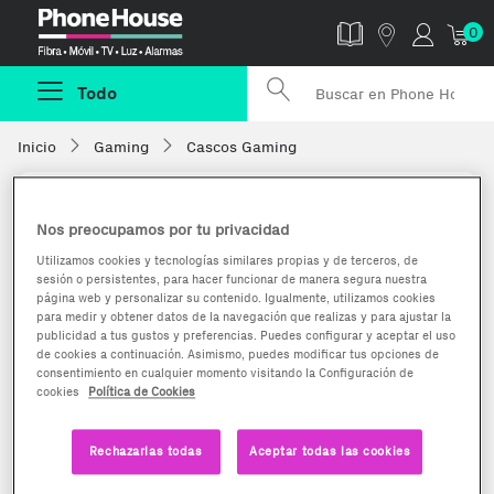
Phonehouse
0
Todo
Inicio
Gaming
Cascos Gaming
Nos preocupamos por tu privacidad
Utilizamos cookies y tecnologías similares propias y de terceros, de
sesión o persistentes, para hacer funcionar de manera segura nuestra
página web y personalizar su contenido. Igualmente, utilizamos cookies
para medir y obtener datos de la navegación que realizas y para ajustar la
publicidad a tus gustos y preferencias. Puedes configurar y aceptar el uso
de cookies a continuación. Asimismo, puedes modificar tus opciones de
consentimiento en cualquier momento visitando la Configuración de
cookies
Política de Cookies
Rechazarlas todas
Aceptar todas las cookies