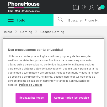
Phonehouse
0
Todo
Inicio
Gaming
Cascos Gaming
Nos preocupamos por tu privacidad
Utilizamos cookies y tecnologías similares propias y de terceros, de
sesión o persistentes, para hacer funcionar de manera segura nuestra
página web y personalizar su contenido. Igualmente, utilizamos cookies
para medir y obtener datos de la navegación que realizas y para ajustar la
publicidad a tus gustos y preferencias. Puedes configurar y aceptar el uso
de cookies a continuación. Asimismo, puedes modificar tus opciones de
consentimiento en cualquier momento visitando la Configuración de
cookies
Política de Cookies
Rechazarlas todas
Aceptar todas las cookies