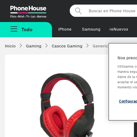
Phonehouse
Todo
iPhone
Samsung
reNuevos
Inicio
Gaming
Cascos Gaming
Generica Konix Drakka
Nos preoc
Utilizamos c
manera segur
datos de la 
aceptar el u
momento vis
Configura
O