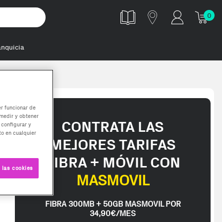
0
anquicia
er funcionar de
medir y obtener
CONTRATA LAS
 configurar y
o en cualquier
MEJORES TARIFAS
FIBRA + MÓVIL CON
 las cookies
MASMOVIL
FIBRA 300MB + 50GB MASMOVIL POR
34,90€/MES