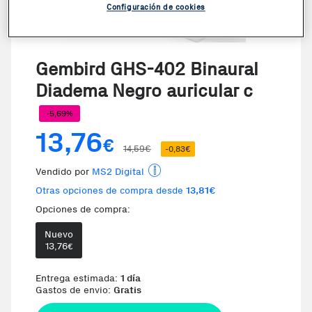
Configuración de cookies
Gembird GHS-402 Binaural
Diadema Negro auricular c
-5,69%
13,76
€
14,59€
-0,83€
Vendido por
MS2 Digital
Otras opciones de compra desde
13,81€
Opciones de compra:
Nuevo
Te damos la oportunidad de elegi
13,76
€
Entrega estimada:
1 día
Gastos de envio:
Gratis