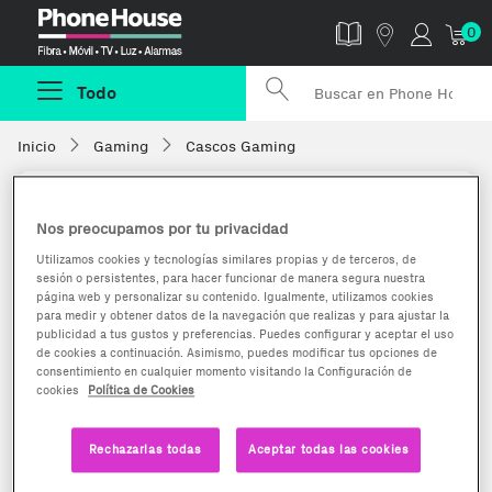
Phonehouse
0
Todo
Inicio
Gaming
Cascos Gaming
Nos preocupamos por tu privacidad
Utilizamos cookies y tecnologías similares propias y de terceros, de
sesión o persistentes, para hacer funcionar de manera segura nuestra
página web y personalizar su contenido. Igualmente, utilizamos cookies
para medir y obtener datos de la navegación que realizas y para ajustar la
publicidad a tus gustos y preferencias. Puedes configurar y aceptar el uso
de cookies a continuación. Asimismo, puedes modificar tus opciones de
consentimiento en cualquier momento visitando la Configuración de
cookies
Política de Cookies
Rechazarlas todas
Aceptar todas las cookies