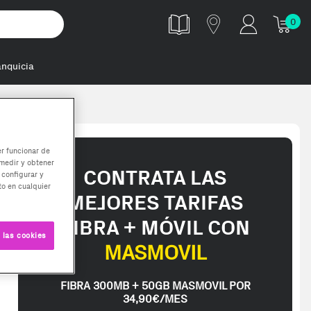
0
anquicia
er funcionar de
medir y obtener
CONTRATA LAS
 configurar y
o en cualquier
MEJORES TARIFAS
FIBRA + MÓVIL CON
 las cookies
MASMOVIL
FIBRA 300MB + 50GB MASMOVIL POR
34,90€/MES