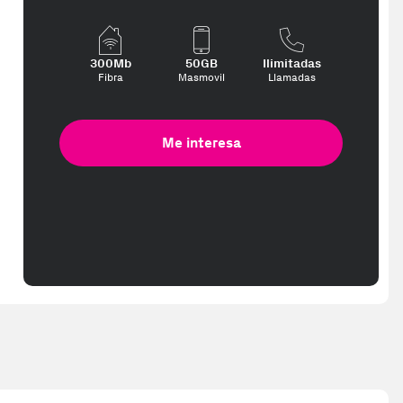
te interese, con los mejores precios. Gracias a nuestros vendedores 
300Mb
50GB
Ilimitadas
Fibra
Masmovil
Llamadas
Me interesa