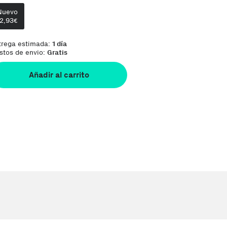
Te damos la oportunidad de elegir lo que más 
Nuevo
12,93
€
trega estimada:
1 día
stos de envio:
Gratis
Añadir al carrito