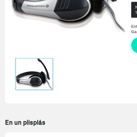
En
Ga
En un plisplás