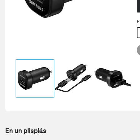
P
En un plisplás