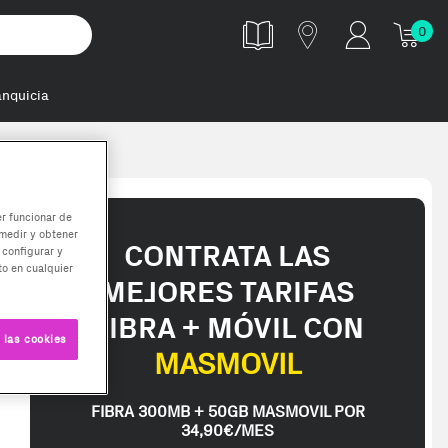
0
anquicia
le USB tipo C
er funcionar de
medir y obtener
CONTRATA LAS
 configurar y
o en cualquier
MEJORES TARIFAS
FIBRA + MÓVIL CON
 las cookies
MASMOVIL
FIBRA 300MB + 50GB MASMOVIL POR
34,90€/MES