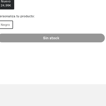
Nuevo
24,99
€
ersonaliza tu producto:
Negro
Sin stock