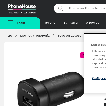
Phonehouse
Todo
iPhone
Samsung
reNuevos
Inicio
Móviles y Telefonía
Todo en accesorios
Cargad
Nos preoc
Utilizamos c
Coste + 1€
manera segur
datos de la 
aceptar el u
momento vis
Configura
O