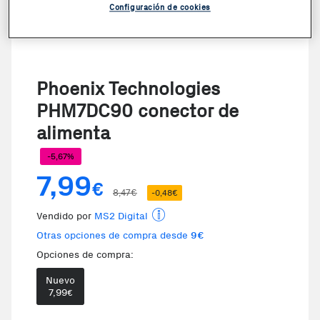
Configuración de cookies
Phoenix Technologies
PHM7DC90 conector de
alimenta
-5,67%
7,99
€
8,47€
-0,48€
Vendido por
MS2 Digital
Otras opciones de compra desde
9€
Opciones de compra:
Nuevo
Te damos la oportunidad de elegi
7,99
€