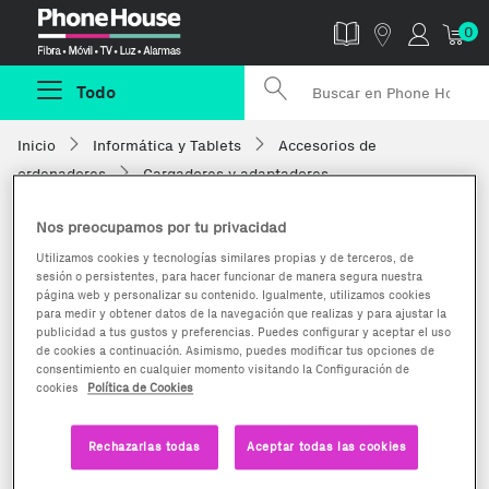
Phonehouse
0
Todo
Inicio
Informática y Tablets
Accesorios de
ordenadores
Cargadores y adaptadores
Nos preocupamos por tu privacidad
Utilizamos cookies y tecnologías similares propias y de terceros, de
sesión o persistentes, para hacer funcionar de manera segura nuestra
página web y personalizar su contenido. Igualmente, utilizamos cookies
para medir y obtener datos de la navegación que realizas y para ajustar la
publicidad a tus gustos y preferencias. Puedes configurar y aceptar el uso
de cookies a continuación. Asimismo, puedes modificar tus opciones de
consentimiento en cualquier momento visitando la Configuración de
cookies
Política de Cookies
Rechazarlas todas
Aceptar todas las cookies