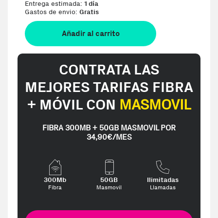
Entrega estimada:
1 día
Gastos de envio:
Gratis
Añadir al carrito
CONTRATA LAS
MEJORES TARIFAS FIBRA
+ MÓVIL CON
MASMOVIL
FIBRA 300MB + 50GB MASMOVIL POR
34,90€/MES
300Mb
50GB
Ilimitadas
Fibra
Masmovil
Llamadas