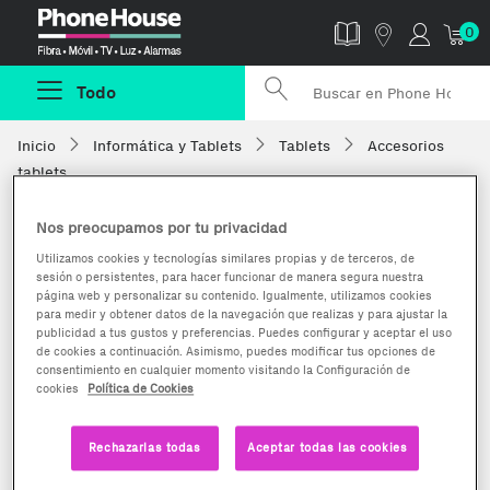
Phonehouse
0
Todo
Inicio
Informática y Tablets
Tablets
Accesorios
tablets
Nos preocupamos por tu privacidad
Utilizamos cookies y tecnologías similares propias y de terceros, de
sesión o persistentes, para hacer funcionar de manera segura nuestra
página web y personalizar su contenido. Igualmente, utilizamos cookies
para medir y obtener datos de la navegación que realizas y para ajustar la
publicidad a tus gustos y preferencias. Puedes configurar y aceptar el uso
de cookies a continuación. Asimismo, puedes modificar tus opciones de
consentimiento en cualquier momento visitando la Configuración de
cookies
Política de Cookies
Rechazarlas todas
Aceptar todas las cookies