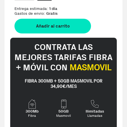
Entrega estimada:
1 día
Gastos de envio:
Gratis
Añadir al carrito
CONTRATA LAS
MEJORES TARIFAS FIBRA
+ MÓVIL CON
MASMOVIL
FIBRA 300MB + 50GB MASMOVIL POR
34,90€/MES
300Mb
50GB
Ilimitadas
Fibra
Masmovil
Llamadas