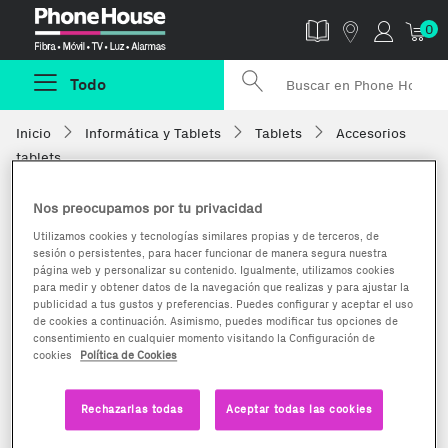
Phonehouse
0
Todo
Inicio
Informática y Tablets
Tablets
Accesorios
tablets
Nos preocupamos por tu privacidad
Utilizamos cookies y tecnologías similares propias y de terceros, de
sesión o persistentes, para hacer funcionar de manera segura nuestra
página web y personalizar su contenido. Igualmente, utilizamos cookies
para medir y obtener datos de la navegación que realizas y para ajustar la
publicidad a tus gustos y preferencias. Puedes configurar y aceptar el uso
de cookies a continuación. Asimismo, puedes modificar tus opciones de
consentimiento en cualquier momento visitando la Configuración de
cookies
Política de Cookies
Rechazarlas todas
Aceptar todas las cookies