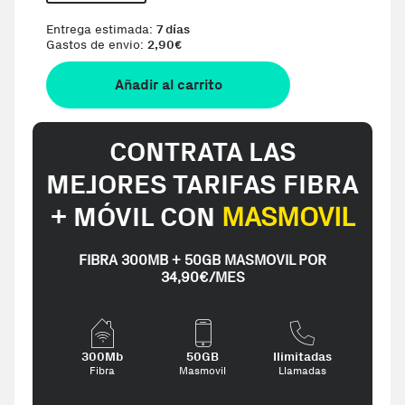
Entrega estimada:
7 días
Gastos de envio:
2,90
€
Añadir al carrito
CONTRATA LAS
MEJORES TARIFAS FIBRA
+ MÓVIL CON
MASMOVIL
FIBRA 300MB + 50GB MASMOVIL POR
34,90€/MES
300Mb
50GB
Ilimitadas
Fibra
Masmovil
Llamadas