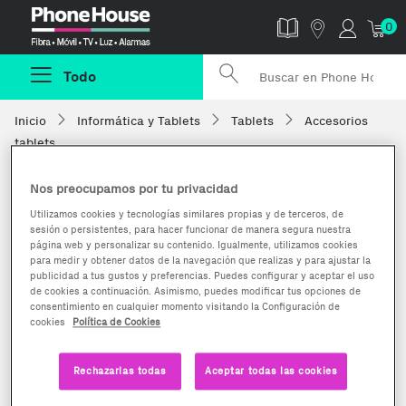
Phonehouse
0
Todo
Inicio
Informática y Tablets
Tablets
Accesorios
tablets
Nos preocupamos por tu privacidad
Utilizamos cookies y tecnologías similares propias y de terceros, de
sesión o persistentes, para hacer funcionar de manera segura nuestra
página web y personalizar su contenido. Igualmente, utilizamos cookies
para medir y obtener datos de la navegación que realizas y para ajustar la
publicidad a tus gustos y preferencias. Puedes configurar y aceptar el uso
de cookies a continuación. Asimismo, puedes modificar tus opciones de
consentimiento en cualquier momento visitando la Configuración de
cookies
Política de Cookies
Rechazarlas todas
Aceptar todas las cookies